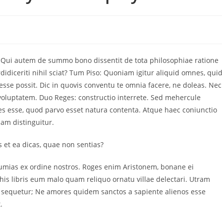
t. Qui autem de summo bono dissentit de tota philosophiae ratione
idiceriti nihil sciat? Tum Piso: Quoniam igitur aliquid omnes, qui
se possit. Dic in quovis conventu te omnia facere, ne doleas. Nec
 voluptatem. Duo Reges: constructio interrete. Sed mehercule
iles esse, quod parvo esset natura contenta. Atque haec coniunctio
am distinguitur.
s et ea dicas, quae non sentias?
gumias ex ordine nostros. Roges enim Aristonem, bonane ei
m his libris eum malo quam reliquo ornatu villae delectari. Utram
i sequetur; Ne amores quidem sanctos a sapiente alienos esse
.