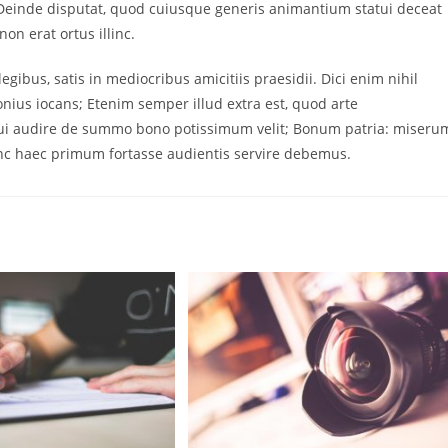
Deinde disputat, quod cuiusque generis animantium statui deceat
n erat ortus illinc.
n legibus, satis in mediocribus amicitiis praesidii. Dici enim nihil
ius iocans; Etenim semper illud extra est, quod arte
 qui audire de summo bono potissimum velit; Bonum patria: miseru
. Nunc haec primum fortasse audientis servire debemus.