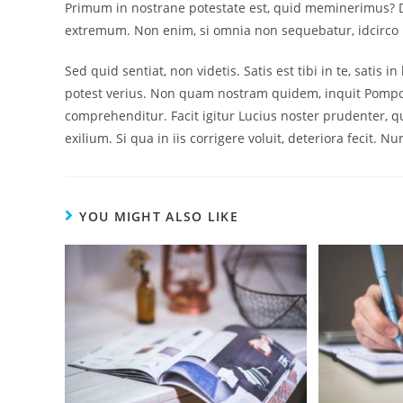
Primum in nostrane potestate est, quid meminerimus? 
extremum. Non enim, si omnia non sequebatur, idcirco no
Sed quid sentiat, non videtis. Satis est tibi in te, satis i
potest verius. Non quam nostram quidem, inquit Pompon
comprehenditur. Facit igitur Lucius noster prudenter,
exilium. Si qua in iis corrigere voluit, deteriora fecit
YOU MIGHT ALSO LIKE