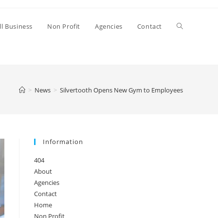
l Business
Non Profit
Agencies
Contact
>
News
>
Silvertooth Opens New Gym to Employees
Information
404
About
Agencies
Contact
Home
Non Profit