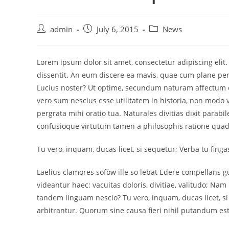
admin
July 6, 2015
News
Lorem ipsum dolor sit amet, consectetur adipiscing eli
dissentit. An eum discere ea mavis, quae cum plane perd
Lucius noster? Ut optime, secundum naturam affectum es
vero sum nescius esse utilitatem in historia, non modo
pergrata mihi oratio tua. Naturales divitias dixit parab
confusioque virtutum tamen a philosophis ratione quad
Tu vero, inquam, ducas licet, si sequetur; Verba tu finga
Laelius clamores sofòw ille so lebat Edere compellans 
videantur haec: vacuitas doloris, divitiae, valitudo; Na
tandem linguam nescio? Tu vero, inquam, ducas licet, s
arbitrantur. Quorum sine causa fieri nihil putandum est